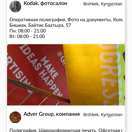
Kodak, фотосалон
Bishkek, Kyrgyzstan
Оперативная полиграфия, Фото на документы, Копиров
Бишкек, Байтик Баатыра, 57
Пн: 08:00 - 21:00
Вт: 08:00 - 21:00
Ср: 08:00 - 21:00
Чт: 08:00 - 21:00
зимний период: пн-пт 8:00-20:00; сб-вс 9:00-20:00
Пт: 08:00 - 21:00
Сб: 09:00 - 21:00
Вс: 09:00 - 21:00
Adver Group, компания
Bishkek, Kyrgyzstan
Полиграфия, Широкоформатная печать, Офсетная печа